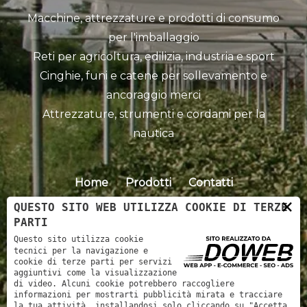
Macchine, attrezzature e prodotti di consumo
per l'imballaggio
Reti per agricoltura, edilizia, industria e sport
Cinghie, funi e catene per sollevamento e
ancoraggio merci
Attrezzature, strumenti e cordami per la
nautica
Home
Prodotti
Contatti
×
QUESTO SITO WEB UTILIZZA COOKIE DI TERZE
PARTI
Questo sito utilizza cookie
tecnici per la navigazione e
cookie di terze parti per servizi
aggiuntivi come la visualizzazione
di video. Alcuni cookie potrebbero raccogliere
informazioni per mostrarti pubblicità mirata e tracciare
Barabandi Cordami srl - P.IVA: 00773570239 -
la tua attività, installandosi solo cliccando su "Accetta