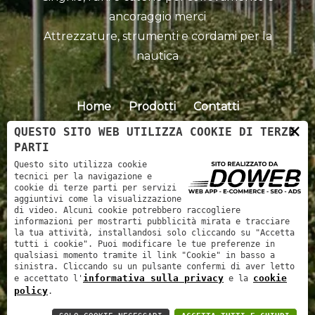
ancoraggio merci
Attrezzature, strumenti e cordami per la
nautica
Home
Prodotti
Contatti
×
QUESTO SITO WEB UTILIZZA COOKIE DI TERZE
PARTI
Questo sito utilizza cookie
tecnici per la navigazione e
cookie di terze parti per servizi
aggiuntivi come la visualizzazione
di video. Alcuni cookie potrebbero raccogliere
informazioni per mostrarti pubblicità mirata e tracciare
Barabandi Cordami srl - P.IVA: 00773570239 -
la tua attività, installandosi solo cliccando su "Accetta
tutti i cookie". Puoi modificare le tue preferenze in
REA VR 156904 - Cap. soc. 50.000 EUR
qualsiasi momento tramite il link "Cookie" in basso a
sinistra. Cliccando su un pulsante confermi di aver letto
informativa sulla privacy
cookie
e accettato l'
e la
Privacy policy
-
Realizzazione siti web verona
policy
.