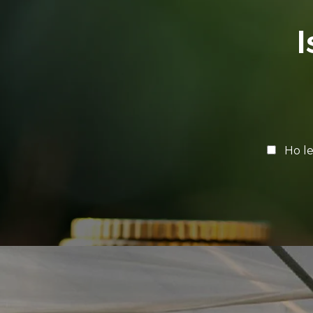
I
Ho le