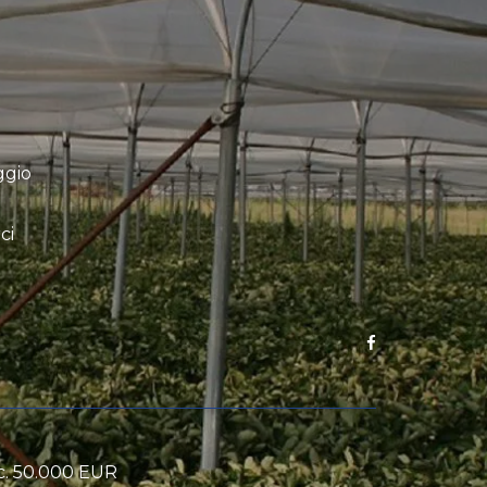
ggio
ci
oc. 50.000 EUR