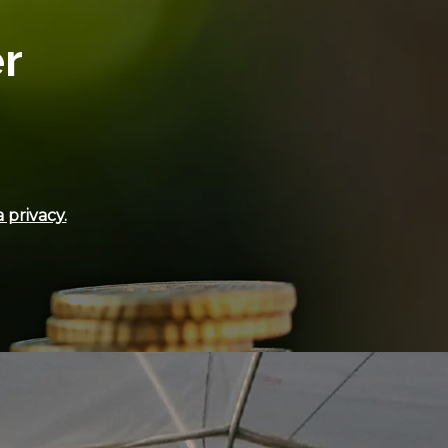
er
 privacy.