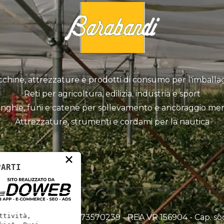
chine, attrezzature e prodotti di consumo per l'imballa
Reti per agricoltura, edilizia, industria e sport
inghie, funi e catene per sollevamento e ancoraggio mer
Attrezzature, strumenti e cordami per la nautica
×
PARTI
ttività,
dami srl - P.IVA: 00773570239 - REA VR 156904 - Cap. s