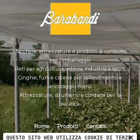
Macchine, attrezzature e prodotti di consumo
per l'imballaggio
Reti per agricoltura, edilizia, industria e sport
Cinghie, funi e catene per sollevamento e
ancoraggio merci
Attrezzature, strumenti e cordami per la
nautica
Home
Prodotti
Contatti
×
QUESTO SITO WEB UTILIZZA COOKIE DI TERZE