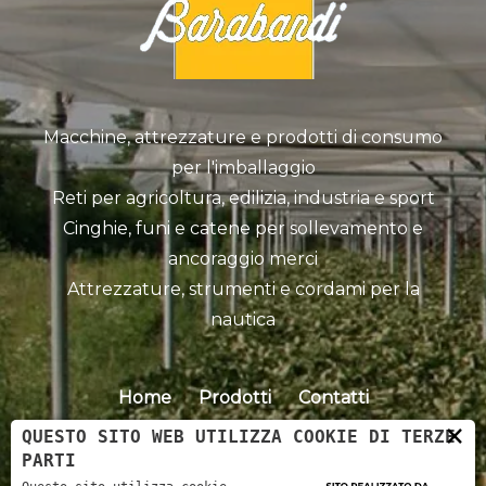
Macchine, attrezzature e prodotti di consumo
per l'imballaggio
Reti per agricoltura, edilizia, industria e sport
Cinghie, funi e catene per sollevamento e
ancoraggio merci
Attrezzature, strumenti e cordami per la
nautica
Home
Prodotti
Contatti
×
QUESTO SITO WEB UTILIZZA COOKIE DI TERZE
PARTI