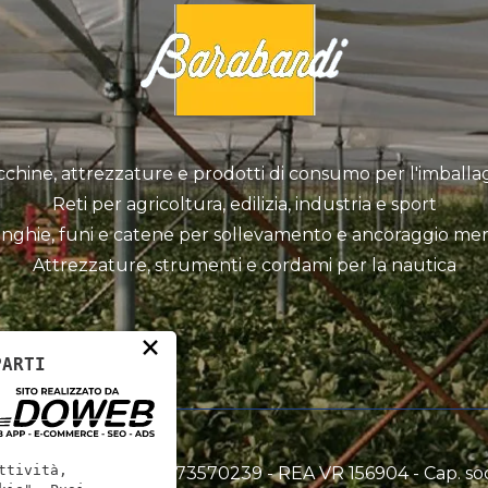
chine, attrezzature e prodotti di consumo per l'imballa
Reti per agricoltura, edilizia, industria e sport
inghie, funi e catene per sollevamento e ancoraggio mer
Attrezzature, strumenti e cordami per la nautica
×
PARTI
ttività,
dami srl - P.IVA: 00773570239 - REA VR 156904 - Cap. s