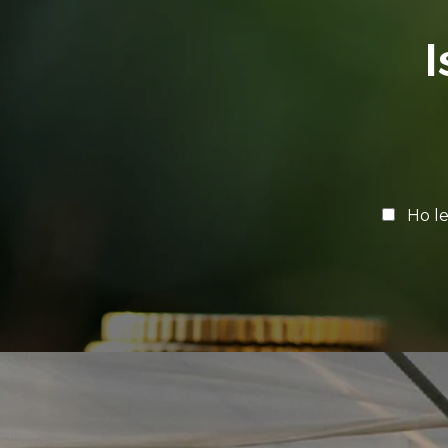
I
Ho le