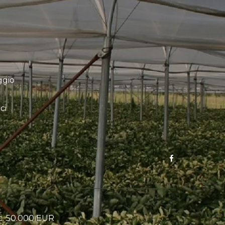
ggio
ci
oc. 50.000 EUR