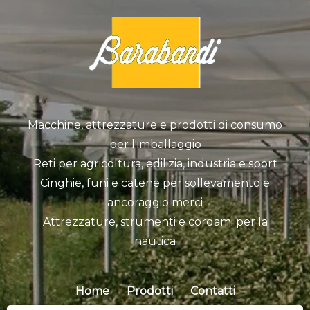
Macchine, attrezzature e prodotti di consumo
per l'imballaggio
Reti per agricoltura, edilizia, industria e sport
Cinghie, funi e catene per sollevamento e
ancoraggio merci
Attrezzature, strumenti e cordami per la
nautica
Home
Prodotti
Contatti