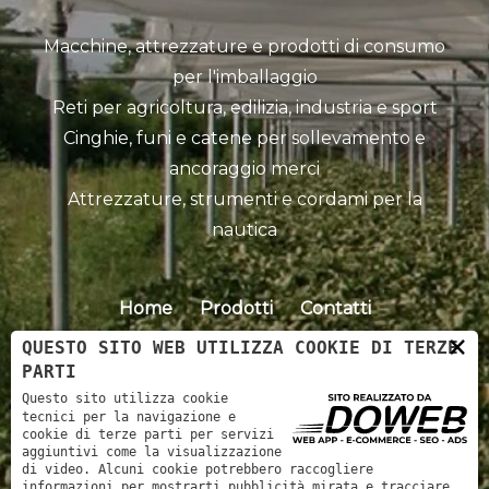
Macchine, attrezzature e prodotti di consumo
per l'imballaggio
Reti per agricoltura, edilizia, industria e sport
Cinghie, funi e catene per sollevamento e
ancoraggio merci
Attrezzature, strumenti e cordami per la
nautica
Home
Prodotti
Contatti
×
QUESTO SITO WEB UTILIZZA COOKIE DI TERZE
PARTI
Questo sito utilizza cookie
tecnici per la navigazione e
cookie di terze parti per servizi
aggiuntivi come la visualizzazione
di video. Alcuni cookie potrebbero raccogliere
informazioni per mostrarti pubblicità mirata e tracciare